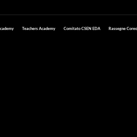
Academy
Teachers Academy
Comitato CSEN EDA
Rassegne Coreo