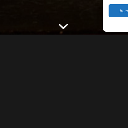
Acce
Euro
oni
Associazione S
Via San Giuse
55015 Monteca