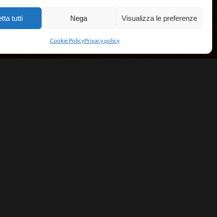
tta tutti
Nega
Visualizza le preferenze
Cookie Policy
Privacy policy
pean Dance Academy
portiva Dilettantistica
ppe 14/B
rlo (LU)