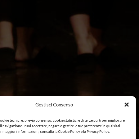
Gestisci Consenso
ookie tecnici e, previo consenso, cookie statistici e di terze parti per migliorare
di navigazione. Puoi accettare, negare o gestire le tue preferenze in qualsiasi
maggiori informazioni, consulta la Cookie Policy e la Privacy Policy.