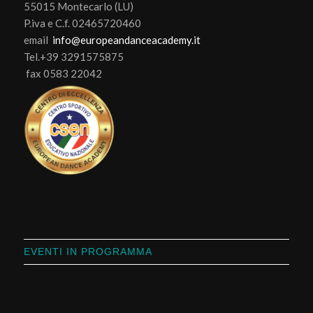
55015 Montecarlo (LU)
P.iva e C.f. 02465720460
email
info@europeandanceacademy.it
Tel.+39 3291575875
fax 0583 22042
EVENTI IN PROGRAMMA