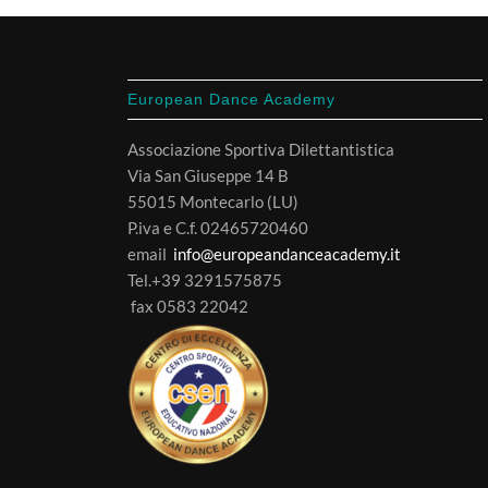
European Dance Academy
Associazione Sportiva Dilettantistica
Via San Giuseppe 14 B
55015 Montecarlo (LU)
P.iva e C.f. 02465720460
email
info@europeandanceacademy.it
Tel.+39 3291575875
fax 0583 22042