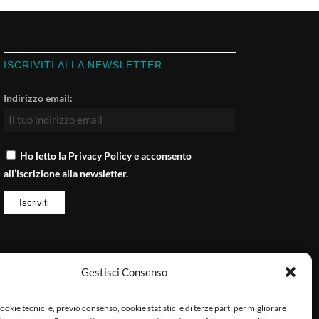
ISCRIVITI ALLA NEWSLETTER
Indirizzo email:
Ho letto la Privacy Policy e acconsento
all’iscrizione alla newsletter.
Gestisci Consenso
PRIVACY
Privacy Policy
ookie tecnici e, previo consenso, cookie statistici e di terze parti per migliorare