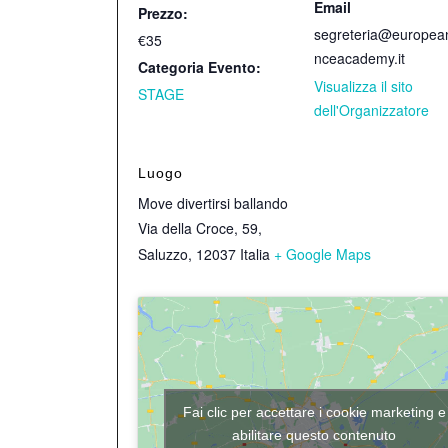
Email
Prezzo:
segreteria@europea
€35
nceacademy.it
Categoria Evento:
Visualizza il sito
STAGE
dell'Organizzatore
Luogo
Move divertirsi ballando
Via della Croce, 59,
Saluzzo
,
12037
Italia
+ Google Maps
Fai clic per accettare i cookie marketing e
abilitare questo contenuto