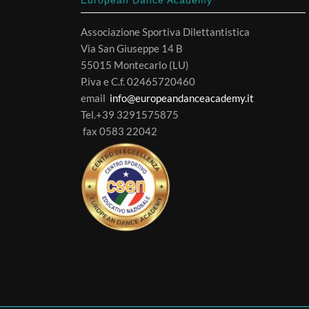
Associazione Sportiva Dilettantistica
Via San Giuseppe 14 B
55015 Montecarlo (LU)
P.iva e C.f. 02465720460
email
info@europeandanceacademy.it
Tel.+39 3291575875
fax 0583 22042