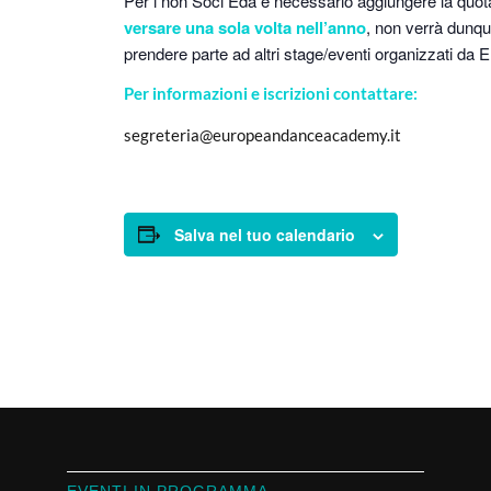
Per i non Soci Eda è necessario aggiungere la quot
versare una sola volta nell’anno
, non verrà dunq
prendere parte ad altri stage/eventi organizzati da 
Per informazioni e iscrizioni contattare:
segreteria@europeandanceacademy.it
Salva nel tuo calendario
EVENTI IN PROGRAMMA