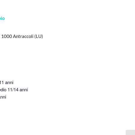
bio
 1000 Antraccoli (LU)
11 anni
edio 11/14 anni
anni
i