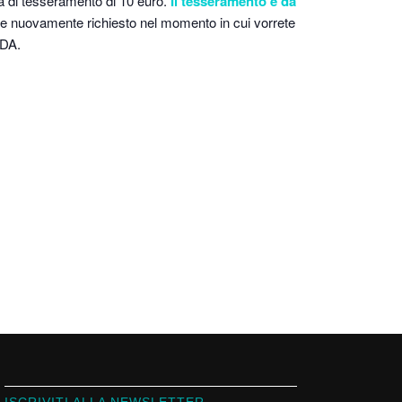
a di tesseramento di 10 euro.
Il tesseramento è da
ue nuovamente richiesto nel momento in cui vorrete
EDA.
ISCRIVITI ALLA NEWSLETTER