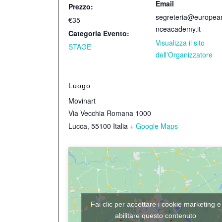
Email
Prezzo:
segreteria@europea
€35
nceacademy.it
Categoria Evento:
Visualizza il sito
STAGE
dell'Organizzatore
Luogo
Movinart
Via Vecchia Romana 1000
Lucca
,
55100
Italia
+ Google Maps
Fai clic per accettare i cookie marketing e
abilitare questo contenuto