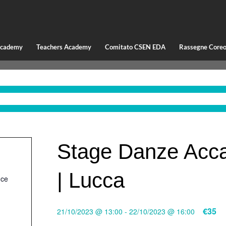
Academy
Teachers Academy
Comitato CSEN EDA
Rassegne Coreo
Stage Danze Acc
| Lucca
nce
€35
21/10/2023 @ 13:00
-
22/10/2023 @ 16:00